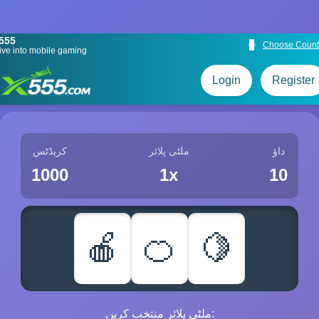
555
🌐
Choose Count
ive into mobile gaming
Login
Register
داؤ
ملٹی پلائر
کریڈٹس
1000
1x
10
🍎
🍊
🍋
ملٹی پلائر منتخب کریں: