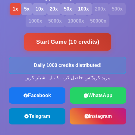
1x
5x
10x
20x
50x
100x
200x
500x
1000x
5000x
10000x
50000x
Start Game (10 credits)
Daily 1000 credits distributed!
مزید کریڈٹس حاصل کرنے کے لیے شیئر کریں
Facebook
WhatsApp
Telegram
Instagram