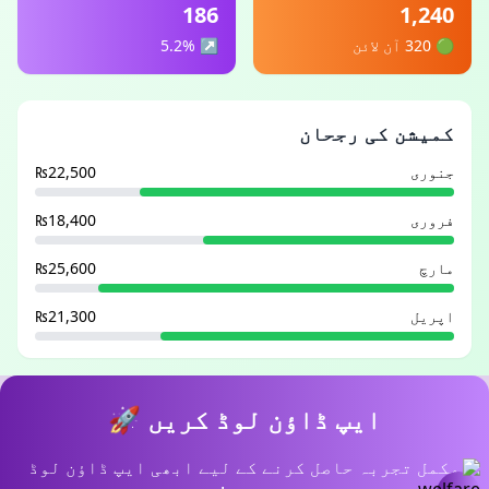
186
1,240
🟢 320 آن لائن
↗ 5.2%
کمیشن کی رجحان
جنوری
₨22,500
فروری
₨18,400
مارچ
₨25,600
اپریل
₨21,300
ایپ ڈاؤن لوڈ کریں 🚀
مکمل تجربہ حاصل کرنے کے لیے ابھی ایپ ڈاؤن لوڈ