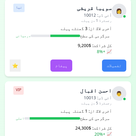
سویبا قریشی
نیا
👩
آئی ڈی: 10012
رجسٹرڈ 1 دن پہلے
آخری لاگ ان: 3 گھنٹے پہلے
سرگرمی کی سطح
درمیانی
کل شراکت:
$9,200
📈 +8%
⭐
تفصیلات
پیغام
احسن اقبال
VIP
👨
آئی ڈی: 10013
رجسٹرڈ 5 دن پہلے
آخری لاگ ان: 1 گھنٹہ پہلے
سرگرمی کی سطح
اعلی
کل شراکت:
$24,300
📈 +20%