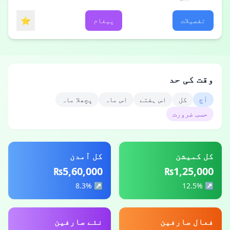
⭐
تفصیلات
پیغام
وقت کی حد
آج
کل
اس ہفتے
اس ماہ
پچھلا ماہ
حسب ضرورت
کل کمیشن
کل آمدن
₨5,60,000
₨1,25,000
↗ 8.3%
↗ 12.5%
فعال صارفین
نئے صارفین