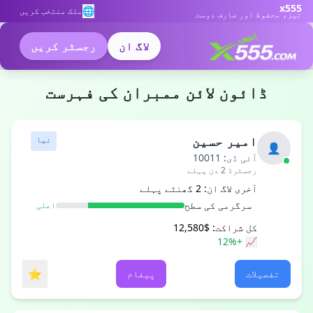
x555
🌐
ملک منتخب کریں
تیز، محفوظ اور صارف دوست
لاگ ان
رجسٹر کریں
ڈائون لائن ممبران کی فہرست
امیر حسین
نیا
👤
آئی ڈی: 10011
رجسٹرڈ 2 دن پہلے
آخری لاگ ان: 2 گھنٹے پہلے
سرگرمی کی سطح
اعلی
کل شراکت:
$12,580
📈 +12%
⭐
تفصیلات
پیغام