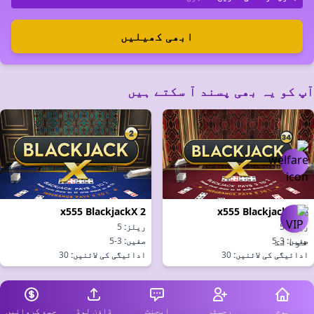
ابھی کھیلیں
آپ کو یہ بھی پسند آ سکتے ہیں
x555 BlackjackX 2
x555 BlackjackX 34
ریلز:
5
ریلز:
5
صفیں:
3-5
صفیں:
3-5
ادائیگی کی لائنیں:
30
ادائیگی کی لائنیں:
30
ہوم
رجسٹر
ایجنٹ
ڈاؤن لوڈ
جمع کروائیں