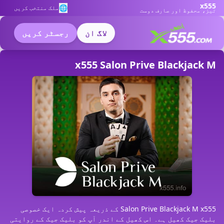
x555
🌐
ملک منتخب کریں
تیز، محفوظ اور صارف دوست
لاگ ان
رجسٹر کریں
x555 Salon Prive Blackjack M
Salon Prive Blackjack M x555 کے ذریعہ پیش کردہ ایک خصوصی
بلیک جیک کھیل ہے۔ اس کھیل کے اندر آپ کو بلیک جیک کے روایتی