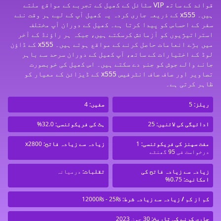
قوائد کے ساتھ VIP سٹائل کے کھیل کے تجربے کے مواقع ملتے
ہیں۔ x555 کے ذریعہ جاری کردہ یہ کھیل آپ کے لیے ہر وقت نئے
سفر کے احساس کو پیدا کرتا ہے۔ کھیل کے دوران آپ مختلف
استراتیژیوں کو آزمائش کرسکتے ہیں، جبکہ ہر راؤنڈ کے آخر
میں بڑے انعامات حاصل کرنے کے مواقع ہوتے ہیں۔ x555 کے ڈاؤن
لوڈ کے اختیارات کے ساتھ، آپ کھیل کے دوران سرحد سے باہر
جانے والے جوش کو جنم دے سکتے ہیں۔ اس کھیل کی خوبصورت
تصاویر اور صاف صاف انٹرفیس x555 کے ڈیزائن کے معیار کو
ظاہر کرتی ہے۔
ریلز:
5
صفیں:
4
ادائیگی کی لائنیں:
25
ہٹ کی فریکوئنسی:
32.0%
مفت سپنز کی فریکوئنسی:
1
زیادہ سے زیادہ فاتح:
x2800
درخواست فی 95 گھنٹے
زیادہ سے زیادہ فاتح کی
تقلبات:
درمیانہ
امکانیت:
0.75%
کم از کم / زیادہ سے زیادہ شرط:
₨25 - ₨12000
جاری کرنے کی تاریخ:
30 جون 2023