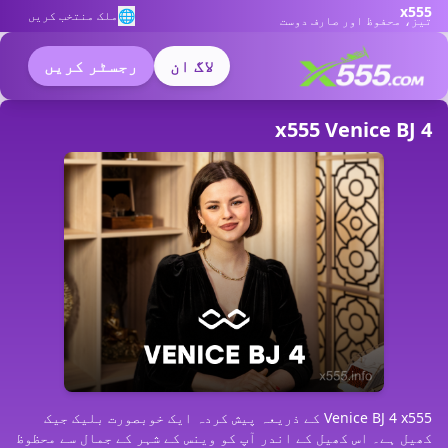
x555
🌐
ملک منتخب کریں
تیز، محفوظ اور صارف دوست
لاگ ان
رجسٹر کریں
x555 Venice BJ 4
Venice BJ 4 x555 کے ذریعہ پیش کردہ ایک خوبصورت بلیک جیک
کھیل ہے۔ اس کھیل کے اندر آپ کو وینس کے شہر کے جمال سے محظوظ