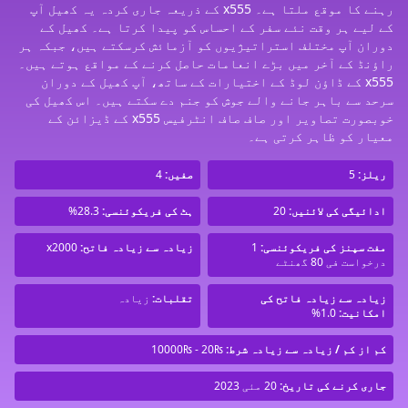
رہنے کا موقع ملتا ہے۔ x555 کے ذریعہ جاری کردہ یہ کھیل آپ
کے لیے ہر وقت نئے سفر کے احساس کو پیدا کرتا ہے۔ کھیل کے
دوران آپ مختلف استراتیژیوں کو آزمائش کرسکتے ہیں، جبکہ ہر
راؤنڈ کے آخر میں بڑے انعامات حاصل کرنے کے مواقع ہوتے ہیں۔
x555 کے ڈاؤن لوڈ کے اختیارات کے ساتھ، آپ کھیل کے دوران
سرحد سے باہر جانے والے جوش کو جنم دے سکتے ہیں۔ اس کھیل کی
خوبصورت تصاویر اور صاف صاف انٹرفیس x555 کے ڈیزائن کے
معیار کو ظاہر کرتی ہے۔
ریلز:
5
صفیں:
4
ادائیگی کی لائنیں:
20
ہٹ کی فریکوئنسی:
28.3%
مفت سپنز کی فریکوئنسی:
1
زیادہ سے زیادہ فاتح:
x2000
درخواست فی 80 گھنٹے
زیادہ سے زیادہ فاتح کی
تقلبات:
زیادہ
امکانیت:
1.0%
کم از کم / زیادہ سے زیادہ شرط:
₨20 - ₨10000
جاری کرنے کی تاریخ:
20 مئی 2023